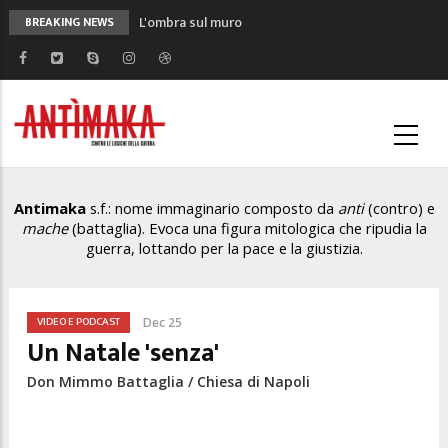
L'ombra sul muro
BREAKING NEWS
NO-ICE. Solidarietà con l'America che resiste.
Intervista con padre Alex Zanotelli
Perché Trump potrebbe ritirare l’ICE da
Minneapolis. Le proteste di massa c’entrano
poco
Il nemico del mio nemico non è mio amico.
Critica della ragione algoritmica
Antimaka
s.f.: nome immaginario composto da
anti
(contro) e
Cosa c’è dietro la guerra al dottor Fauci ##
mache
(battaglia). Evoca una figura mitologica che ripudia la
Prima puntata — Il figlio del libertario
guerra, lottando per la pace e la giustizia.
VIDEO E PODCAST
Dec 25
Un Natale 'senza'
Don Mimmo Battaglia / Chiesa di Napoli