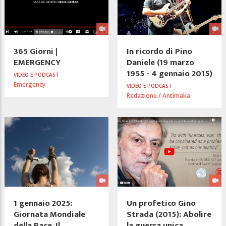
365 Giorni |
In ricordo di Pino
EMERGENCY
Daniele (19 marzo
1955 - 4 gennaio 2015)
VIDEO E PODCAST
Emergency
VIDEO E PODCAST
Redazione / Antìmaka
1 gennaio 2025:
Un profetico Gino
Giornata Mondiale
Strada (2015): Abolire
della Pace. Il
la guerra unica